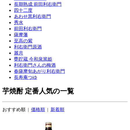
長期熟成 前田利右衛門
四十二度
あわせ黒利右衛門
秀水
前田利右衛門
薩摩藩
至高の紫
利右衛門原酒
麗月
甕貯蔵 今和泉篤姫
利右衛門さんの梅酒
春薩摩旬あがり利右衛門
長寿庵つゆ
芋焼酎 定番人気の一覧
おすすめ順 |
価格順
|
新着順