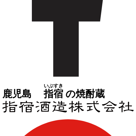
いぶすき
鹿児島
指宿
の焼酎蔵