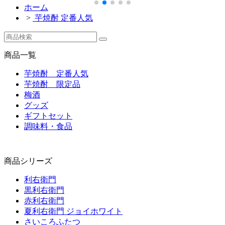
ホーム
>
芋焼酎 定番人気
商品一覧
芋焼酎 定番人気
芋焼酎 限定品
梅酒
グッズ
ギフトセット
調味料・食品
商品シリーズ
利右衛門
黒利右衛門
赤利右衛門
夏利右衛門 ジョイホワイト
さいころふたつ