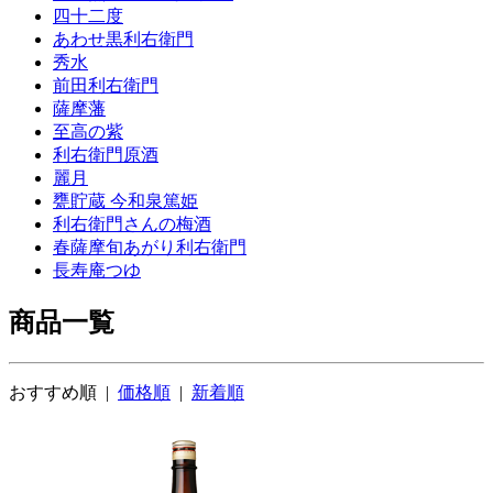
四十二度
あわせ黒利右衛門
秀水
前田利右衛門
薩摩藩
至高の紫
利右衛門原酒
麗月
甕貯蔵 今和泉篤姫
利右衛門さんの梅酒
春薩摩旬あがり利右衛門
長寿庵つゆ
商品一覧
おすすめ順 |
価格順
|
新着順