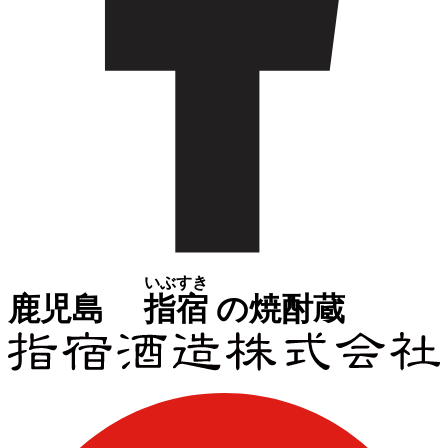
いぶすき
鹿児島
指宿
の焼酎蔵