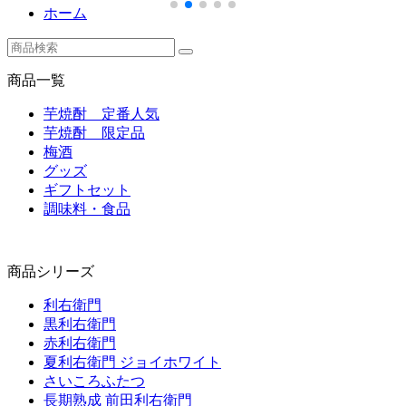
ホーム
商品一覧
芋焼酎 定番人気
芋焼酎 限定品
梅酒
グッズ
ギフトセット
調味料・食品
商品シリーズ
利右衛門
黒利右衛門
赤利右衛門
夏利右衛門 ジョイホワイト
さいころふたつ
長期熟成 前田利右衛門